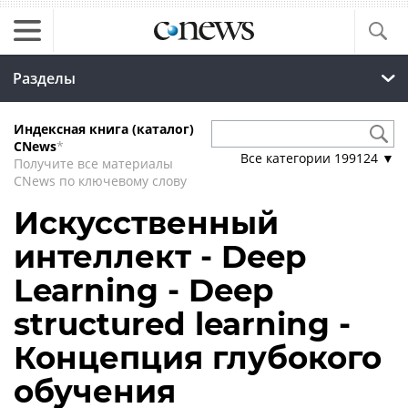
Разделы
Индексная книга (каталог)
CNews
*
Все категории
199124
▼
Получите все материалы
CNews по ключевому слову
Искусственный
интеллект - Deep
Learning - Deep
structured learning -
Концепция глубокого
обучения