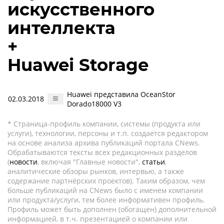
искусственного
интеллекта
+
Huawei Storage
Huawei представила OceanStor
02.03.2018
Dorado18000 V3
* Страница-профиль компании, системы (продукта или
услуги), технологии, персоны и т.п. создается редактором
на основе анализа архива публикаций портала CNews.
Обрабатываются тексты всех редакционных разделов
(
новости
, включая "Главные новости",
статьи
,
аналитические обзоры рынков, интервью, а также
содержание партнёрских проектов). Таким образом, чем
больше публикаций на CNews было с именем компании
или продукта/услуги, тем более информативен профиль.
Профиль может быть дополнен (обогащен) дополнительной
информацией, в т.ч. презентацией о компании или