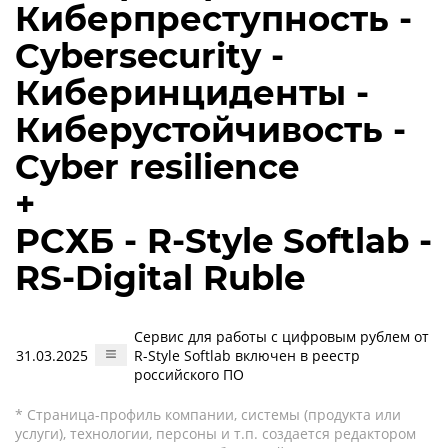
Киберпреступность -
Cybersecurity -
Киберинциденты -
Киберустойчивость -
Cyber resilience
+
РСХБ - R-Style Softlab -
RS-Digital Ruble
Сервис для работы с цифровым рублем от
31.03.2025
R-Style Softlab включен в реестр
российского ПО
* Страница-профиль компании, системы (продукта или
услуги), технологии, персоны и т.п. создается редактором