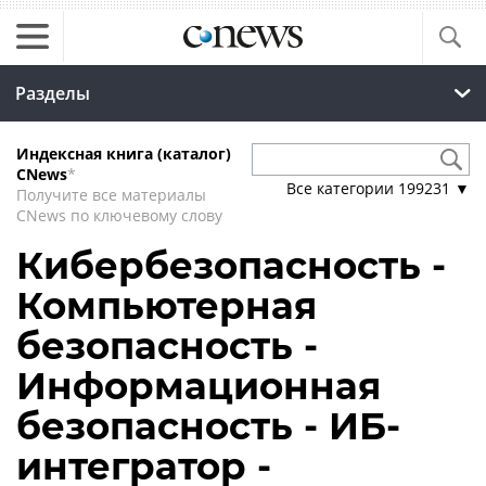
Разделы
Индексная книга (каталог)
CNews
*
Все категории
199231
▼
Получите все материалы
CNews по ключевому слову
Кибербезопасность -
Компьютерная
безопасность -
Информационная
безопасность - ИБ-
интегратор -