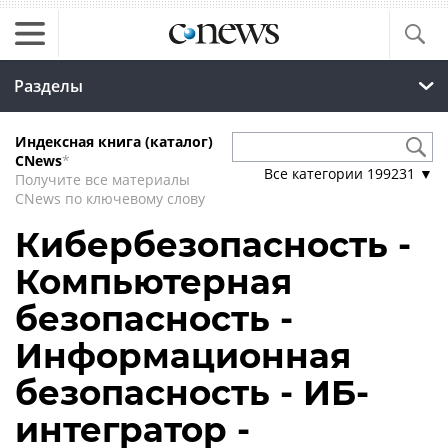
Разделы
Индексная книга (каталог)
CNews
*
Все категории
199231
▼
Получите все материалы
CNews по ключевому слову
Кибербезопасность -
Компьютерная
безопасность -
Информационная
безопасность - ИБ-
интегратор -