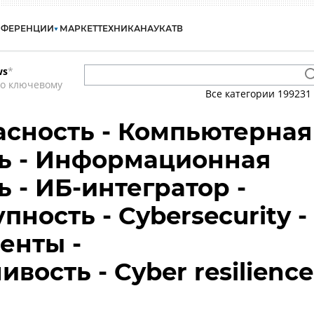
НФЕРЕНЦИИ
МАРКЕТ
ТЕХНИКА
НАУКА
ТВ
ws
*
по ключевому
Все категории
199231
сность - Компьютерная
ь - Информационная
 - ИБ-интегратор -
ность - Cybersecurity -
енты -
вость - Cyber resilience