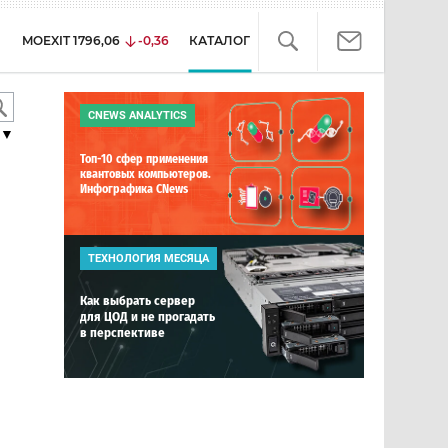
MOEXIT
1796,06
-0,36
КАТАЛОГ
CNEWS ANALYTICS
▼
Топ-10 сфер применения
квантовых компьютеров.
Инфографика CNews
ТЕХНОЛОГИЯ МЕСЯЦА
Как выбрать сервер
для ЦОД и не прогадать
в перспективе