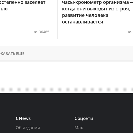
остепенно заселяет
часы-хронометр организма 
нью
когда они выходят из строя,
развитие человека
останавливается
36465
КАЗАТЬ ЕЩЕ
CNews
Соцсети
Об издании
Max