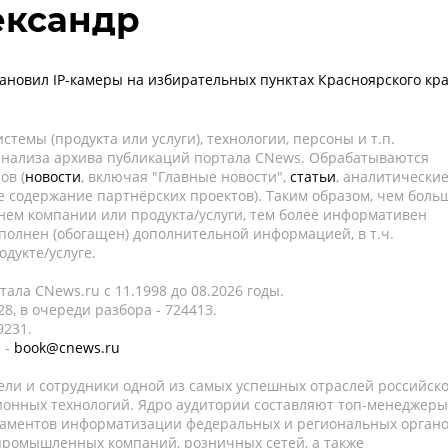
ександр
тановил IP-камеры на избирательных пунктах Красноярского кра
темы (продукта или услуги), технологии, персоны и т.п.
 анализа архива публикаций портала CNews. Обрабатываются
ов (
новости
, включая "Главные новости",
статьи
, аналитически
е содержание партнёрских проектов). Таким образом, чем боль
нем компании или продукта/услуги, тем более информативен
полнен (обогащен) дополнительной информацией, в т.ч.
дукте/услуге.
ала CNews.ru c 11.1998 до 08.2026 годы.
8, в очереди разбора - 724413.
9231.
 -
book@cnews.ru
ели и сотрудники одной из самых успешных отраслей российск
онных технологий. Ядро аудитории составляют топ-менеджеры
таментов информатизации федеральных и региональных орган
 промышленных компаний, розничных сетей, а также