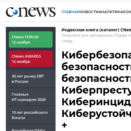
ГЛАВНАЯ
НОВОСТИ
АНАЛИТИКА
КО
Индексная книга (каталог) CNe
Получите все материалы CNews 
CNews FORUM
слову
12 ноября
Кибербезопа
CNews AWARDS
12 ноября
безопасност
безопасность
30 лет рынку ERP
в России
Киберпреступ
Главные
Киберинцид
ИТ-сценарии
2026
Киберустойчи
10 лет российского
бэкапа
+
Российские ПАКи