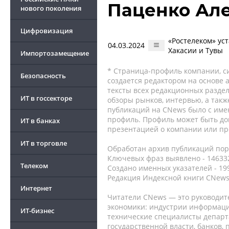
Паценко Ал
нового поколения
Цифровизация
«Ростелеком» ус
04.03.2024
Хакасии и Тувы
Импортозамещение
* Страница-профиль компании, сис
Безопасность
создается редактором на основе
тексты всех редакционных раздел
ИТ в госсекторе
обзоры рынков, интервью, а такж
публикаций на CNews было с име
профиль. Профиль может быть до
ИТ в банках
презентацией о компании или про
ИТ в торговле
Обработан архив публикаций порт
Ключевых фраз выявлено - 146332
Телеком
Создано именных указателей - 19
Редакция Индексной книги CNews
Интернет
Читатели CNews — это руководит
экономики: индустрии информаци
ИТ-бизнес
технические специалисты депар
государственной власти, банков,