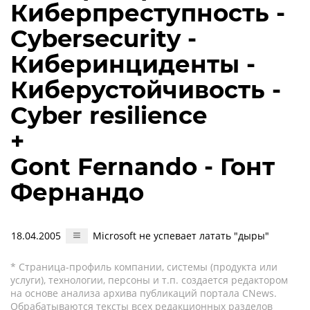
Киберпреступность -
Cybersecurity -
Киберинциденты -
Киберустойчивость -
Cyber resilience
+
Gont Fernando - Гонт
Фернандо
18.04.2005
Microsoft не успевает латать "дыры"
* Страница-профиль компании, системы (продукта или
услуги), технологии, персоны и т.п. создается редактором
на основе анализа архива публикаций портала CNews.
Обрабатываются тексты всех редакционных разделов