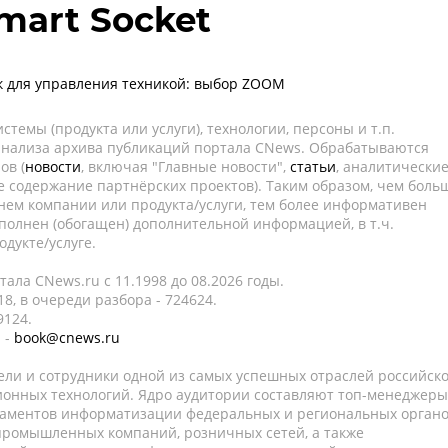
mart Socket
к для управления техникой: выбор ZOOM
темы (продукта или услуги), технологии, персоны и т.п.
 анализа архива публикаций портала CNews. Обрабатываются
ов (
новости
, включая "Главные новости",
статьи
, аналитически
е содержание партнёрских проектов). Таким образом, чем боль
нем компании или продукта/услуги, тем более информативен
полнен (обогащен) дополнительной информацией, в т.ч.
дукте/услуге.
ала CNews.ru c 11.1998 до 08.2026 годы.
8, в очереди разбора - 724624.
9124.
 -
book@cnews.ru
ели и сотрудники одной из самых успешных отраслей российск
онных технологий. Ядро аудитории составляют топ-менеджеры
таментов информатизации федеральных и региональных орган
 промышленных компаний, розничных сетей, а также