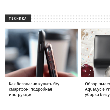
ТЕХНИКА
Как безопасно купить б/у
Обзор пылес
смартфон: подробная
AquaCycle Pr
инструкция
уборка без 