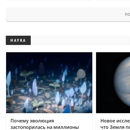
ПО
НАУКА
Почему эволюция
Новое иссле
застопорилась на миллионы
что Земля п