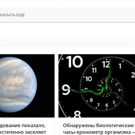
КАЗАТЬ ЕЩЕ
дование показало,
Обнаружены биологические
остепенно заселяет
часы-хронометр организма 