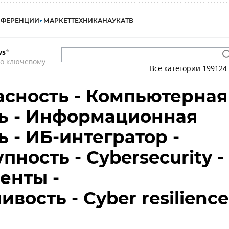
НФЕРЕНЦИИ
МАРКЕТ
ТЕХНИКА
НАУКА
ТВ
ws
*
по ключевому
Все категории
199124
сность - Компьютерная
ь - Информационная
 - ИБ-интегратор -
ность - Cybersecurity -
енты -
вость - Cyber resilience