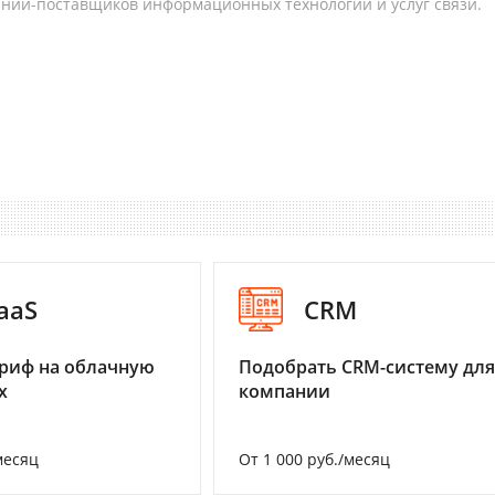
аний-поставщиков информационных технологий и услуг связи.
aaS
CRM
риф на облачную
Подобрать CRM-систему для
х
компании
месяц
От 1 000 руб./месяц