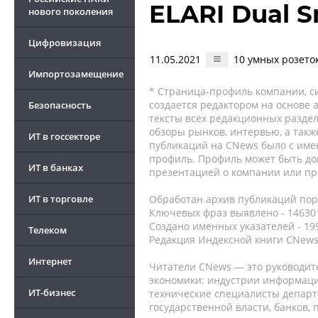
ELARI Dual S
нового поколения
Цифровизация
11.05.2021
10 умных розето
Импортозамещение
* Страница-профиль компании, сис
создается редактором на основе
Безопасность
тексты всех редакционных раздел
обзоры рынков, интервью, а такж
ИТ в госсекторе
публикаций на CNews было с име
профиль. Профиль может быть до
ИТ в банках
презентацией о компании или про
ИТ в торговле
Обработан архив публикаций порт
Ключевых фраз выявлено - 146301
Создано именных указателей - 19
Телеком
Редакция Индексной книги CNews
Интернет
Читатели CNews — это руководит
экономики: индустрии информаци
ИТ-бизнес
технические специалисты депар
государственной власти, банков,