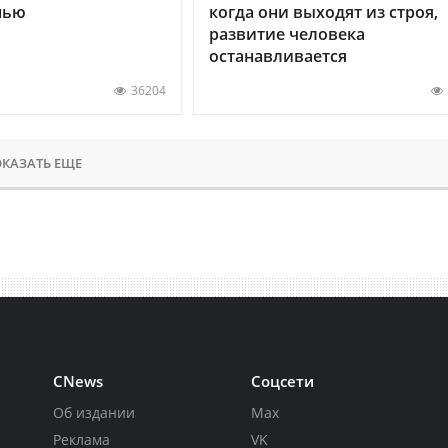
нью
когда они выходят из строя,
развитие человека
останавливается
36204
КАЗАТЬ ЕЩЕ
CNews
Соцсети
Об издании
Max
Реклама
VK