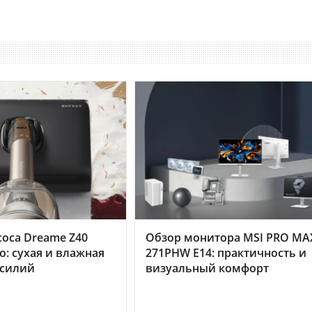
оса Dreame Z40
Обзор монитора MSI PRO MA
o: сухая и влажная
271PHW E14: практичность и
усилий
визуальный комфорт