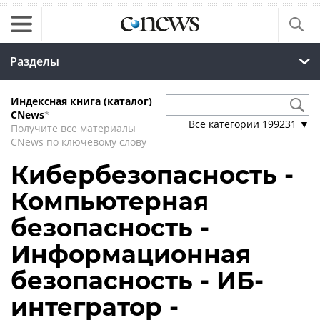
Разделы
Индексная книга (каталог)
CNews
*
Все категории
199231
▼
Получите все материалы
CNews по ключевому слову
Кибербезопасность -
Компьютерная
безопасность -
Информационная
безопасность - ИБ-
интегратор -