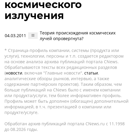
космического
излучения
Теория происхождения космических
04.03.2011
лучей опровергнута?
* Страница-профиль компании, системы (продукта или
услуги), технологии, персоны и т.п. создается редактором
на основе анализа архива публикаций портала CNews.
Обрабатываются тексты всех редакционных разделов
(
новости
, включая "Главные новости",
статьи
,
аналитические обзоры рынков, интервью, а также
содержание партнёрских проектов). Таким образом, чем
больше публикаций на CNews было с именем компании
или продукта/услуги, тем более информативен профиль.
Профиль может быть дополнен (обогащен) дополнительной
информацией, в т.ч. презентацией о компании или
продукте/услуге.
Обработан архив публикаций портала CNews.ru c 11.1998
до 08.2026 годы.