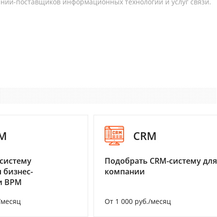
аний-поставщиков информационных технологий и услуг связи.
M
CRM
систему
Подобрать CRM-систему для
 бизнес-
компании
и BPM
/месяц
От 1 000 руб./месяц