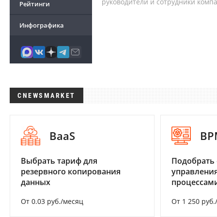
руководители и сотрудники комп
Рейтинги
Инфографика
CNEWSMARKET
BaaS
BP
Выбрать тариф для
Подобрать 
резервного копирования
управления
данных
процессам
От 0.03 руб./месяц
От 1 250 руб.