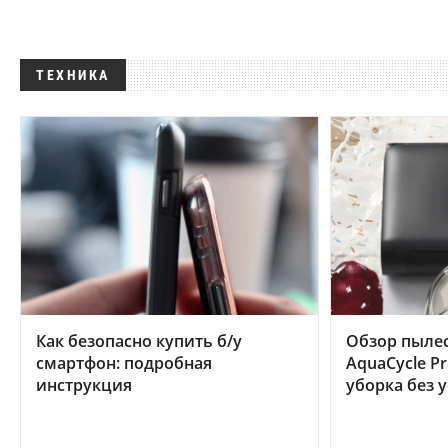
ТЕХНИКА
Как безопасно купить б/у
Обзор пылес
смартфон: подробная
AquaCycle Pr
инструкция
уборка без 