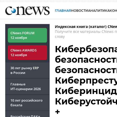
ГЛАВНАЯ
НОВОСТИ
АНАЛИТИКА
КО
Индексная книга (каталог) CNe
Получите все материалы CNews 
CNews FORUM
слову
12 ноября
Кибербезопа
CNews AWARDS
12 ноября
безопасност
безопасность
30 лет рынку ERP
в России
Киберпреступ
Главные
Киберинцид
ИТ-сценарии
2026
Киберустойчи
10 лет российского
бэкапа
+
Российские ПАКи