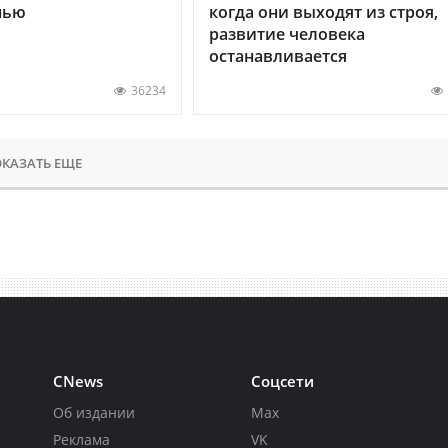
нью
когда они выходят из строя,
развитие человека
останавливается
36234
КАЗАТЬ ЕЩЕ
CNews
Соцсети
Об издании
Max
Реклама
VK