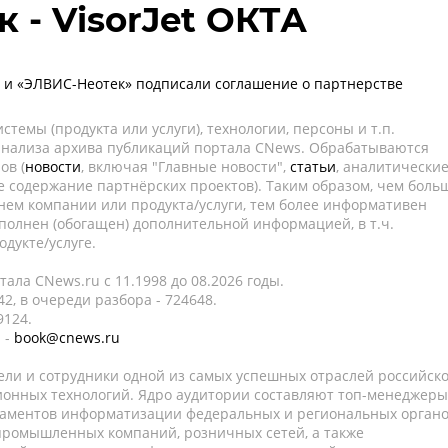
 - VisorJet ОКТА
и «ЭЛВИС-Неотек» подписали соглашение о партнерстве
темы (продукта или услуги), технологии, персоны и т.п.
 анализа архива публикаций портала CNews. Обрабатываются
ов (
новости
, включая "Главные новости",
статьи
, аналитически
е содержание партнёрских проектов). Таким образом, чем боль
нем компании или продукта/услуги, тем более информативен
полнен (обогащен) дополнительной информацией, в т.ч.
дукте/услуге.
ала CNews.ru c 11.1998 до 08.2026 годы.
2, в очереди разбора - 724648.
9124.
 -
book@cnews.ru
ели и сотрудники одной из самых успешных отраслей российск
онных технологий. Ядро аудитории составляют топ-менеджеры
таментов информатизации федеральных и региональных орган
 промышленных компаний, розничных сетей, а также