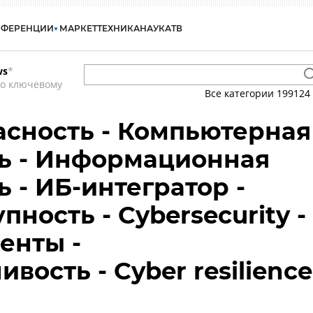
НФЕРЕНЦИИ
МАРКЕТ
ТЕХНИКА
НАУКА
ТВ
ws
*
по ключевому
Все категории
199124
сность - Компьютерная
ь - Информационная
 - ИБ-интегратор -
ность - Cybersecurity -
енты -
вость - Cyber resilience