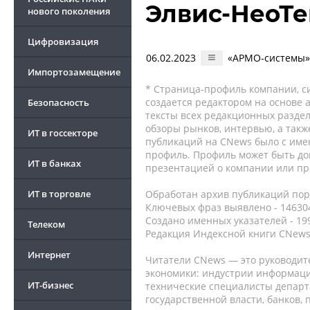
Элвис-НеоТек
нового поколения
Цифровизация
06.02.2023
«АРМО-системы» 
Импортозамещение
* Страница-профиль компании, сис
создается редактором на основе
Безопасность
тексты всех редакционных раздел
обзоры рынков, интервью, а такж
ИТ в госсекторе
публикаций на CNews было с име
профиль. Профиль может быть до
ИТ в банках
презентацией о компании или про
ИТ в торговле
Обработан архив публикаций порт
Ключевых фраз выявлено - 146304
Создано именных указателей - 19
Телеком
Редакция Индексной книги CNews
Интернет
Читатели CNews — это руководит
экономики: индустрии информаци
ИТ-бизнес
технические специалисты депар
государственной власти, банков,