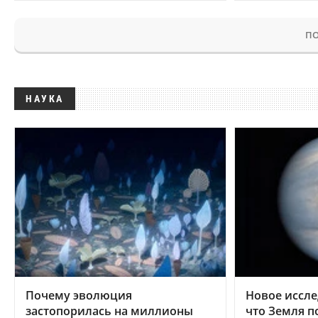
ПО
НАУКА
Почему эволюция
Новое иссле
застопорилась на миллионы
что Земля п