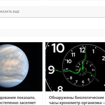
КАЗАТЬ ЕЩЕ
дование показало,
Обнаружены биологические
остепенно заселяет
часы-хронометр организма 