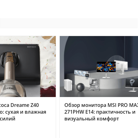
оса Dreame Z40
Обзор монитора MSI PRO MA
o: сухая и влажная
271PHW E14: практичность и
усилий
визуальный комфорт