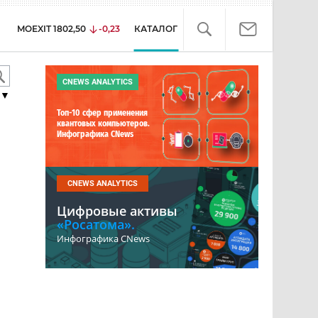
MOEXIT
1802,50
-0,23
КАТАЛОГ
CNEWS ANALYTICS
▼
Топ-10 сфер применения
квантовых компьютеров.
Инфографика CNews
CNEWS ANALYTICS
Цифровые активы
«Росатома».
Инфографика CNews