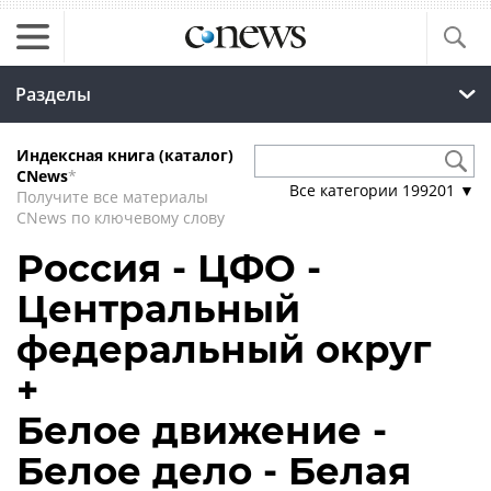
Разделы
Индексная книга (каталог)
CNews
*
Все категории
199201
▼
Получите все материалы
CNews по ключевому слову
Россия - ЦФО -
Центральный
федеральный округ
+
Белое движение -
Белое дело - Белая