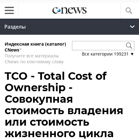
Разделы
Индексная книга (каталог)
CNews
*
Все категории
199231
▼
Получите все материалы
CNews по ключевому слову
TCO - Total Cost of
Ownership -
Совокупная
стоимость владения
или стоимость
жизненного цикла