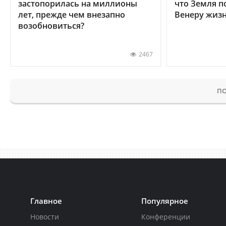
застопорилась на миллионы
что Земля п
лет, прежде чем внезапно
Венеру жиз
возобновиться?
2467
ПО
Главное
Популярное
Новости
Конференции