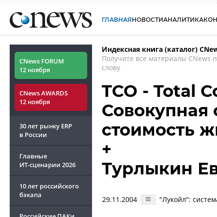
ГЛАВНАЯ
НОВОСТИ
АНАЛИТИКА
КО
Индексная книга (каталог) CNe
Получите все материалы CNews 
CNews FORUM
слову
12 ноября
TCO - Total C
CNews AWARDS
12 ноября
Совокупная 
стоимость ж
30 лет рынку ERP
в России
+
Главные
Турлыкин Е
ИТ-сценарии
2026
10 лет российского
бэкапа
29.11.2004
"Лукойл": систе
Российские ПАКи