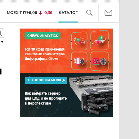
MOEXIT
1796,06
-0,36
КАТАЛОГ
CNEWS ANALYTICS
▼
Топ-10 сфер применения
квантовых компьютеров.
Инфографика CNews
и
ТЕХНОЛОГИЯ МЕСЯЦА
Как выбрать сервер
для ЦОД и не прогадать
в перспективе