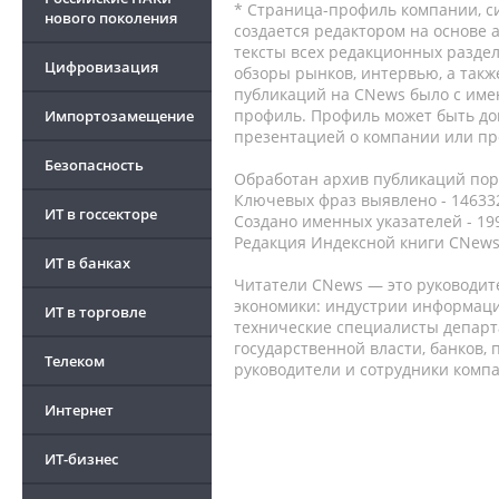
* Страница-профиль компании, сис
нового поколения
создается редактором на основе
тексты всех редакционных раздел
Цифровизация
обзоры рынков, интервью, а такж
публикаций на CNews было с име
профиль. Профиль может быть до
Импортозамещение
презентацией о компании или про
Безопасность
Обработан архив публикаций порт
Ключевых фраз выявлено - 146332
ИТ в госсекторе
Создано именных указателей - 19
Редакция Индексной книги CNews
ИТ в банках
Читатели CNews — это руководит
экономики: индустрии информаци
ИТ в торговле
технические специалисты депар
государственной власти, банков,
Телеком
руководители и сотрудники комп
Интернет
ИТ-бизнес