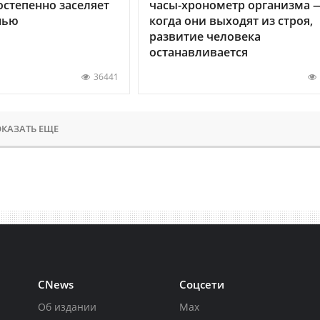
остепенно заселяет
часы-хронометр организма 
нью
когда они выходят из строя,
развитие человека
останавливается
36441
КАЗАТЬ ЕЩЕ
CNews
Соцсети
Об издании
Max