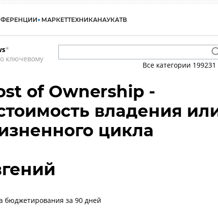
НФЕРЕНЦИИ
МАРКЕТ
ТЕХНИКА
НАУКА
ТВ
ws
*
по ключевому
Все категории
199231
ost of Ownership -
стоимость владения ил
изненного цикла
вгений
ма бюджетирования за 90 дней