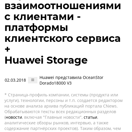
взаимоотношениями
с клиентами -
платформы
клиентского сервиса
+
Huawei Storage
Huawei представила OceanStor
02.03.2018
Dorado18000 V3
* Страница-профиль компании, системы (продукта или
услуги), технологии, персоны и т.п. создается редактором
на основе анализа архива публикаций портала CNews.
Обрабатываются тексты всех редакционных разделов
(
новости
, включая "Главные новости",
статьи
,
аналитические обзоры рынков, интервью, а также
содержание партнёрских проектов). Таким образом, чем