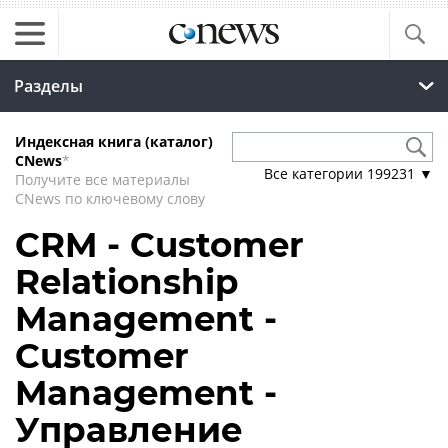
Разделы
Индексная книга (каталог)
CNews
*
Все категории
199231
▼
Получите все материалы
CNews по ключевому слову
CRM - Customer
Relationship
Management -
Customer
Management -
Управление