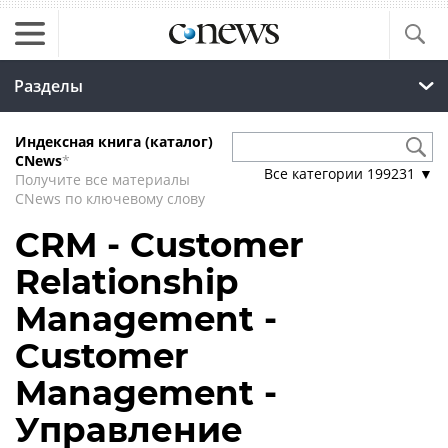
Разделы
Индексная книга (каталог)
CNews
*
Все категории
199231
▼
Получите все материалы
CNews по ключевому слову
CRM - Customer
Relationship
Management -
Customer
Management -
Управление