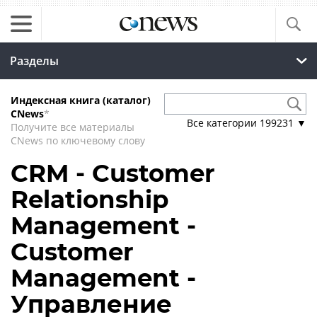
Разделы
Индексная книга (каталог)
CNews
*
Все категории
199231
▼
Получите все материалы
CNews по ключевому слову
CRM - Customer
Relationship
Management -
Customer
Management -
Управление