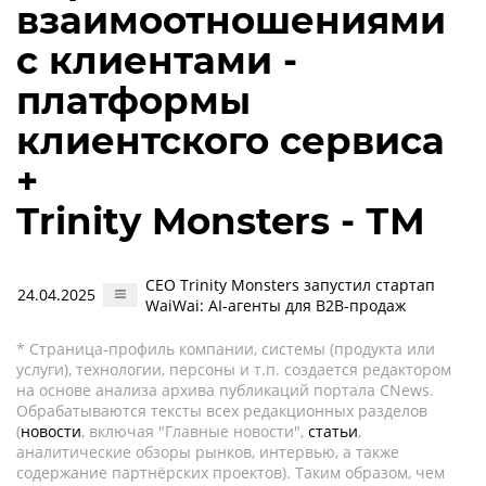
взаимоотношениями
с клиентами -
платформы
клиентского сервиса
+
Trinity Monsters - ТМ
CEO Trinity Monsters запустил стартап
24.04.2025
WaiWai: AI-агенты для B2B-продаж
* Страница-профиль компании, системы (продукта или
услуги), технологии, персоны и т.п. создается редактором
на основе анализа архива публикаций портала CNews.
Обрабатываются тексты всех редакционных разделов
(
новости
, включая "Главные новости",
статьи
,
аналитические обзоры рынков, интервью, а также
содержание партнёрских проектов). Таким образом, чем