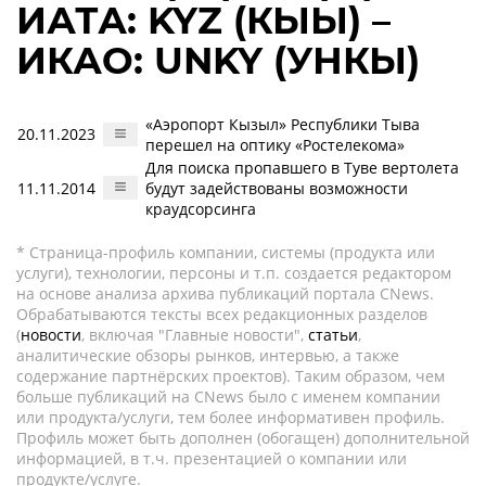
ИАТА: KYZ (КЫЫ) –
ИКАО: UNKY (УНКЫ)
«Аэропорт Кызыл» Республики Тыва
20.11.2023
перешел на оптику «Ростелекома»
Для поиска пропавшего в Туве вертолета
11.11.2014
будут задействованы возможности
краудсорсинга
* Страница-профиль компании, системы (продукта или
услуги), технологии, персоны и т.п. создается редактором
на основе анализа архива публикаций портала CNews.
Обрабатываются тексты всех редакционных разделов
(
новости
, включая "Главные новости",
статьи
,
аналитические обзоры рынков, интервью, а также
содержание партнёрских проектов). Таким образом, чем
больше публикаций на CNews было с именем компании
или продукта/услуги, тем более информативен профиль.
Профиль может быть дополнен (обогащен) дополнительной
информацией, в т.ч. презентацией о компании или
продукте/услуге.