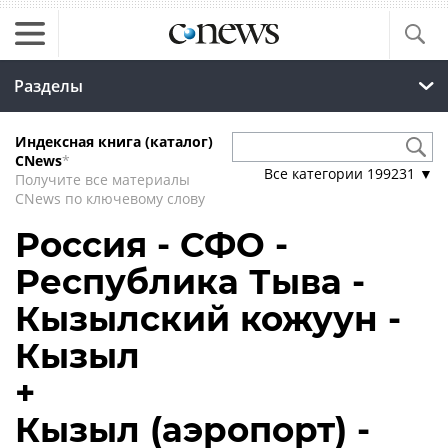
Разделы
Индексная книга (каталог)
CNews
*
Все категории
199231
▼
Получите все материалы
CNews по ключевому слову
Россия - СФО -
Республика Тыва -
Кызылский кожуун -
Кызыл
+
Кызыл (аэропорт) -