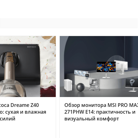
оса Dreame Z40
Обзор монитора MSI PRO MA
o: сухая и влажная
271PHW E14: практичность и
усилий
визуальный комфорт