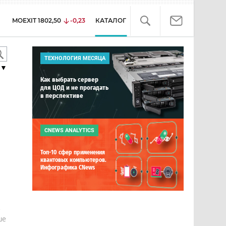
MOEXIT
1802,50
-0,23
КАТАЛОГ
ТЕХНОЛОГИЯ МЕСЯЦА
▼
Как выбрать сервер
для ЦОД и не прогадать
в перспективе
CNEWS ANALYTICS
Топ-10 сфер применения
квантовых компьютеров.
Инфографика CNews
е
ше