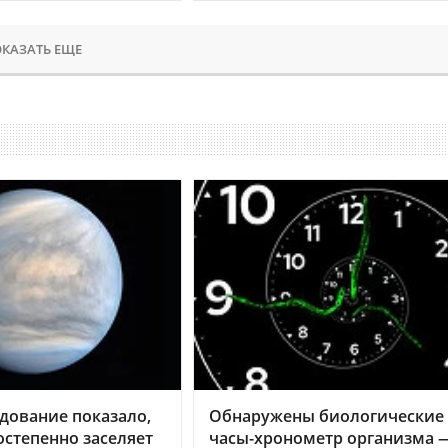
КАЗАТЬ ЕЩЕ
дование показало,
Обнаружены биологические
остепенно заселяет
часы-хронометр организма 