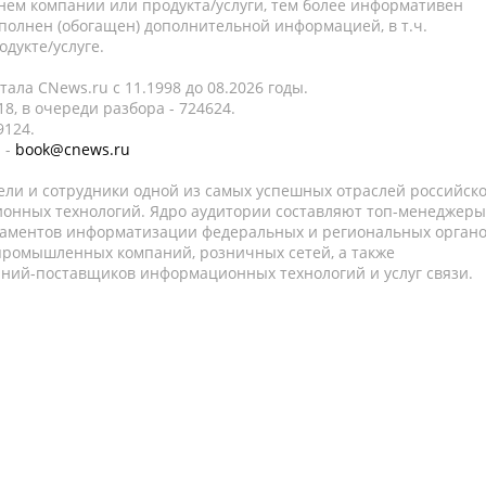
нем компании или продукта/услуги, тем более информативен
полнен (обогащен) дополнительной информацией, в т.ч.
дукте/услуге.
ала CNews.ru c 11.1998 до 08.2026 годы.
8, в очереди разбора - 724624.
9124.
 -
book@cnews.ru
ели и сотрудники одной из самых успешных отраслей российск
онных технологий. Ядро аудитории составляют топ-менеджеры
таментов информатизации федеральных и региональных орган
 промышленных компаний, розничных сетей, а также
аний-поставщиков информационных технологий и услуг связи.