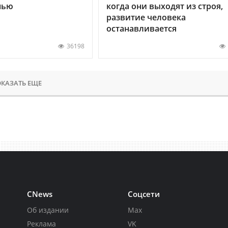
нью
когда они выходят из строя,
развитие человека
останавливается
36198
КАЗАТЬ ЕЩЕ
CNews
Соцсети
Об издании
Max
Реклама
VK