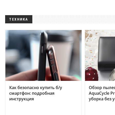
ТЕХНИКА
Как безопасно купить б/у
Обзор пылес
смартфон: подробная
AquaCycle Pr
инструкция
уборка без 