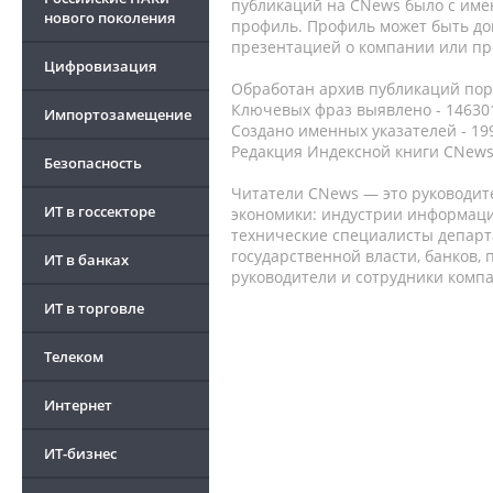
публикаций на CNews было с име
нового поколения
профиль. Профиль может быть до
презентацией о компании или про
Цифровизация
Обработан архив публикаций порт
Ключевых фраз выявлено - 146301
Импортозамещение
Создано именных указателей - 19
Редакция Индексной книги CNews
Безопасность
Читатели CNews — это руководит
ИТ в госсекторе
экономики: индустрии информаци
технические специалисты депар
государственной власти, банков,
ИТ в банках
руководители и сотрудники комп
ИТ в торговле
Телеком
Интернет
ИТ-бизнес