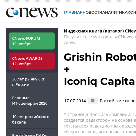
ГЛАВНАЯ
НОВОСТИ
АНАЛИТИКА
КО
Индексная книга (каталог) CNe
Получите все материалы CNews 
CNews FORUM
слову
12 ноября
Grishin Robot
CNews AWARDS
12 ноября
+
Iconiq Capita
30 лет рынку ERP
в России
Главные
17.07.2014
Российские инве
ИТ-сценарии
2026
* Страница-профиль компании, сис
10 лет российского
создается редактором на основе
бэкапа
тексты всех редакционных раздел
обзоры рынков, интервью, а такж
Российские ПАКи