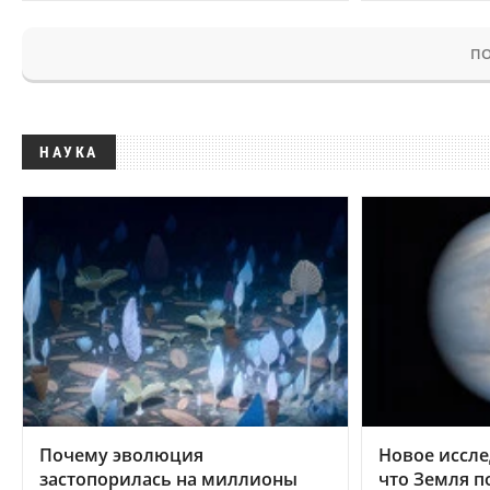
ПО
НАУКА
Почему эволюция
Новое иссле
застопорилась на миллионы
что Земля п