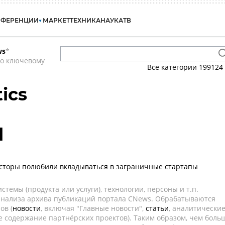
НФЕРЕНЦИИ
МАРКЕТ
ТЕХНИКА
НАУКА
ТВ
ws
*
по ключевому
Все категории
199124
ics
l
сторы полюбили вкладываться в заграничные стартапы
темы (продукта или услуги), технологии, персоны и т.п.
 анализа архива публикаций портала CNews. Обрабатываются
ов (
новости
, включая "Главные новости",
статьи
, аналитически
е содержание партнёрских проектов). Таким образом, чем боль