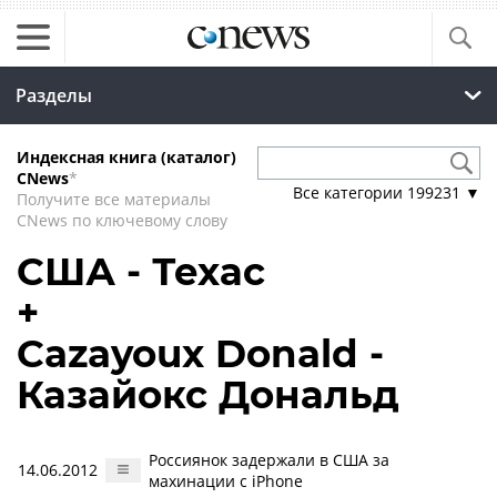
Разделы
Индексная книга (каталог)
CNews
*
Все категории
199231
▼
Получите все материалы
CNews по ключевому слову
США - Техас
+
Cazayoux Donald -
Казайокс Дональд
Россиянок задержали в США за
14.06.2012
махинации с iPhone