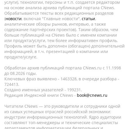
услуги), технологии, персоны и т.п. создается редактором
на основе анализа архива публикаций портала CNews.
Обрабатываются тексты всех редакционных разделов
(
новости
, включая "Главные новости",
статьи
,
аналитические обзоры рынков, интервью, а также
содержание партнёрских проектов). Таким образом, чем
больше публикаций на CNews было с именем компании
или продукта/услуги, тем более информативен профиль.
Профиль может быть дополнен (обогащен) дополнительной
информацией, в т.ч. презентацией о компании или
продукте/услуге.
Обработан архив публикаций портала CNews.ru c 11.1998
до 08.2026 годы.
Ключевых фраз выявлено - 1463328, в очереди разбора -
724413.
Создано именных указателей - 199231.
Редакция Индексной книги CNews -
book@cnews.ru
Читатели CNews — это руководители и сотрудники одной
из самых успешных отраслей российской экономики:
индустрии информационных технологий. Ядро аудитории
составляют топ-менеджеры и технические специалисты
департаментов информатизации федеральных и