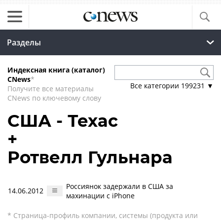
Разделы
Индексная книга (каталог)
CNews
*
Все категории
199231
▼
Получите все материалы
CNews по ключевому слову
США - Техас
+
Ротвелл Гульнара
Россиянок задержали в США за
14.06.2012
махинации с iPhone
* Страница-профиль компании, системы (продукта или