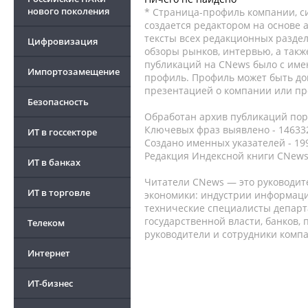
нового поколения
* Страница-профиль компании, сис
создается редактором на основе
тексты всех редакционных раздел
Цифровизация
обзоры рынков, интервью, а такж
публикаций на CNews было с име
Импортозамещение
профиль. Профиль может быть до
презентацией о компании или про
Безопасность
Обработан архив публикаций порт
Ключевых фраз выявлено - 146332
ИТ в госсекторе
Создано именных указателей - 19
Редакция Индексной книги CNews
ИТ в банках
Читатели CNews — это руководит
ИТ в торговле
экономики: индустрии информаци
технические специалисты депар
государственной власти, банков,
Телеком
руководители и сотрудники комп
Интернет
ИТ-бизнес