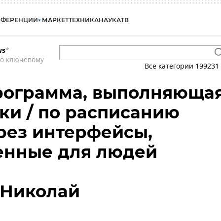
НФЕРЕНЦИИ
МАРКЕТ
ТЕХНИКА
НАУКА
ТВ
ws
*
по ключевому
Все категории
199231
 Программа, выполняюща
ки / по расписанию
рез интерфейсы,
енные для людей
 Николай