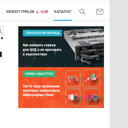
MOEXIT
1796,06
-0,36
КАТАЛОГ
ТЕХНОЛОГИЯ МЕСЯЦА
▼
Как выбрать сервер
для ЦОД и не прогадать
я
в перспективе
CNEWS ANALYTICS
Топ-10 сфер применения
квантовых компьютеров.
Инфографика CNews