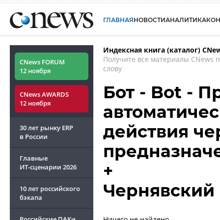
ГЛАВНАЯ
НОВОСТИ
АНАЛИТИКА
КО
Индексная книга (каталог) CNe
Получите все материалы CNews 
CNews FORUM
слову
12 ноября
Бот - Bot -
CNews AWARDS
12 ноября
автоматичес
действия че
30 лет рынку ERP
в России
предназнач
Главные
+
ИТ-сценарии
2026
Чернявский
10 лет российского
бэкапа
Российские ПАКи
Ничего не найдено