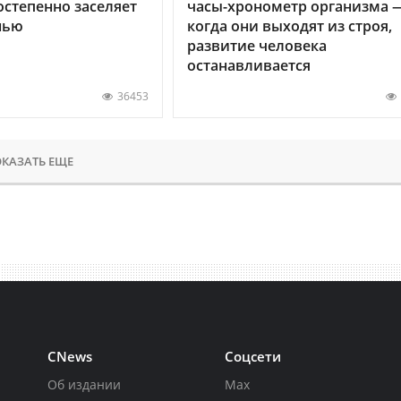
остепенно заселяет
часы-хронометр организма 
нью
когда они выходят из строя,
развитие человека
останавливается
36453
КАЗАТЬ ЕЩЕ
CNews
Соцсети
Об издании
Max