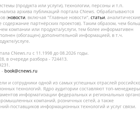
темы (продукта или услуги), технологии, персоны и т.п.
 анализа архива публикаций портала CNews. Обрабатываются
ов (
новости
, включая "Главные новости",
статьи
, аналитически
е содержание партнёрских проектов). Таким образом, чем боль
нем компании или продукта/услуги, тем более информативен
полнен (обогащен) дополнительной информацией, в т.ч.
дукте/услуге.
ала CNews.ru c 11.1998 до 08.2026 годы.
8, в очереди разбора - 724413.
9231.
 -
book@cnews.ru
ели и сотрудники одной из самых успешных отраслей российск
онных технологий. Ядро аудитории составляют топ-менеджеры
таментов информатизации федеральных и региональных орган
 промышленных компаний, розничных сетей, а также
аний-поставщиков информационных технологий и услуг связи.