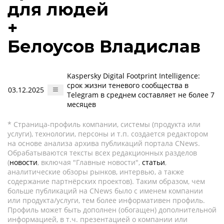
для людей
+
Белоусов Владислав
Kaspersky Digital Footprint Intelligence:
срок жизни теневого сообщества в
03.12.2025
Telegram в среднем составляет не более 7
месяцев
* Страница-профиль компании, системы (продукта или
услуги), технологии, персоны и т.п. создается редактором
на основе анализа архива публикаций портала CNews.
Обрабатываются тексты всех редакционных разделов
(
новости
, включая "Главные новости",
статьи
,
аналитические обзоры рынков, интервью, а также
содержание партнёрских проектов). Таким образом, чем
больше публикаций на CNews было с именем компании
или продукта/услуги, тем более информативен профиль.
Профиль может быть дополнен (обогащен) дополнительной
информацией, в т.ч. презентацией о компании или