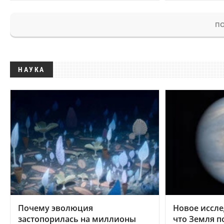
ПО
НАУКА
Почему эволюция
Новое иссле
застопорилась на миллионы
что Земля п