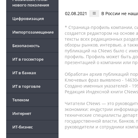
нового поколения
02.08.2021
В России не наш
Цифровизация
* Страница-профиль компании, сис
Импортозамещение
создается редактором на основе
тексты всех редакционных раздел
обзоры рынков, интервью, а такж
Безопасность
публикаций на CNews было с име
профиль. Профиль может быть до
ИТ в госсекторе
презентацией о компании или про
ИТ в банках
Обработан архив публикаций порт
Ключевых фраз выявлено - 146304
Создано именных указателей - 19
ИТ в торговле
Редакция Индексной книги CNews
Телеком
Читатели CNews — это руководит
экономики: индустрии информаци
Интернет
технические специалисты депар
государственной власти, банков,
руководители и сотрудники комп
ИТ-бизнес