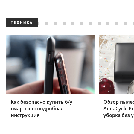
ТЕХНИКА
Как безопасно купить б/у
Обзор пылес
смартфон: подробная
AquaCycle Pr
инструкция
уборка без 