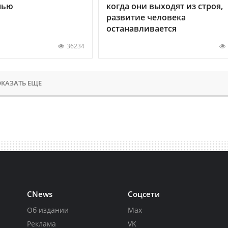
нью
когда они выходят из строя,
развитие человека
останавливается
36234
КАЗАТЬ ЕЩЕ
CNews
Соцсети
Об издании
Max
Реклама
VK