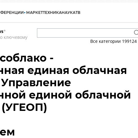
НФЕРЕНЦИИ
МАРКЕТ
ТЕХНИКА
НАУКА
ТВ
ws
*
по ключевому
Все категории
199124
соблако -
нная единая облачная
 Управление
нной единой облачной
 (УГЕОП)
тем