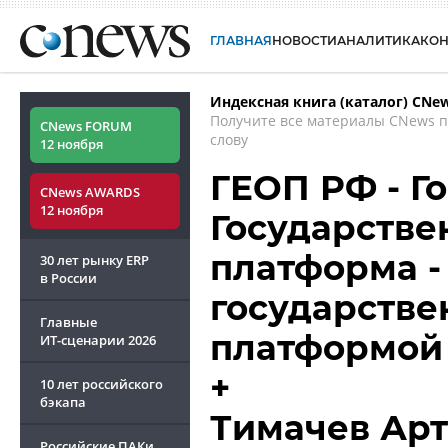
ГЛАВНАЯ
НОВОСТИ
АНАЛИТИКА
КО
Индексная книга (каталог) CNe
Получите все материалы CNews 
CNews FORUM
слову
12 ноября
ГЕОП РФ - Го
CNews AWARDS
12 ноября
Государстве
платформа -
30 лет рынку ERP
в России
государстве
Главные
платформой
ИТ-сценарии
2026
+
10 лет российского
бэкапа
Тимачев Ар
Российские ПАКи