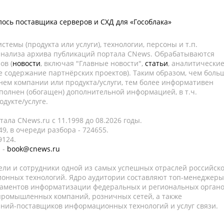
лось поставщика серверов и СХД для «Гособлака»
темы (продукта или услуги), технологии, персоны и т.п.
 анализа архива публикаций портала CNews. Обрабатываются
ов (
новости
, включая "Главные новости",
статьи
, аналитически
е содержание партнёрских проектов). Таким образом, чем боль
нем компании или продукта/услуги, тем более информативен
полнен (обогащен) дополнительной информацией, в т.ч.
дукте/услуге.
ала CNews.ru c 11.1998 до 08.2026 годы.
9, в очереди разбора - 724655.
9124.
 -
book@cnews.ru
ели и сотрудники одной из самых успешных отраслей российск
онных технологий. Ядро аудитории составляют топ-менеджеры
таментов информатизации федеральных и региональных орган
 промышленных компаний, розничных сетей, а также
аний-поставщиков информационных технологий и услуг связи.