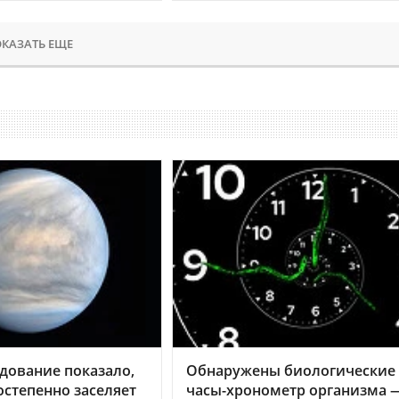
КАЗАТЬ ЕЩЕ
дование показало,
Обнаружены биологические
остепенно заселяет
часы-хронометр организма 