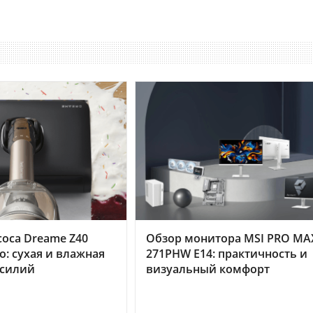
оса Dreame Z40
Обзор монитора MSI PRO MA
o: сухая и влажная
271PHW E14: практичность и
усилий
визуальный комфорт