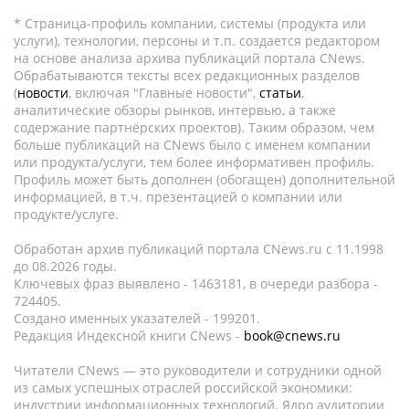
* Страница-профиль компании, системы (продукта или
услуги), технологии, персоны и т.п. создается редактором
на основе анализа архива публикаций портала CNews.
Обрабатываются тексты всех редакционных разделов
(
новости
, включая "Главные новости",
статьи
,
аналитические обзоры рынков, интервью, а также
содержание партнёрских проектов). Таким образом, чем
больше публикаций на CNews было с именем компании
или продукта/услуги, тем более информативен профиль.
Профиль может быть дополнен (обогащен) дополнительной
информацией, в т.ч. презентацией о компании или
продукте/услуге.
Обработан архив публикаций портала CNews.ru c 11.1998
до 08.2026 годы.
Ключевых фраз выявлено - 1463181, в очереди разбора -
724405.
Создано именных указателей - 199201.
Редакция Индексной книги CNews -
book@cnews.ru
Читатели CNews — это руководители и сотрудники одной
из самых успешных отраслей российской экономики:
индустрии информационных технологий. Ядро аудитории