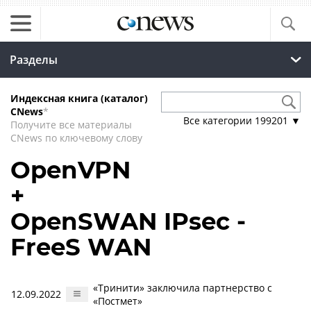
Разделы
Индексная книга (каталог)
CNews
*
Все категории
199201
▼
Получите все материалы
CNews по ключевому слову
OpenVPN
+
OpenSWAN IPsec -
FreeS WAN
«Тринити» заключила партнерство с
12.09.2022
«Постмет»