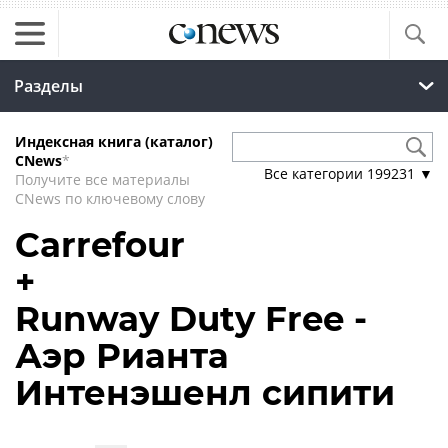
Разделы
Индексная книга (каталог)
CNews
*
Все категории
199231
▼
Получите все материалы
CNews по ключевому слову
Carrefour
+
Runway Duty Free -
Аэр Рианта
Интенэшенл сипити