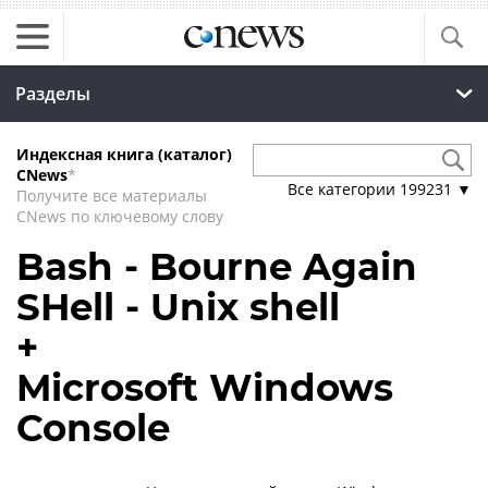
Разделы
Индексная книга (каталог)
CNews
*
Все категории
199231
▼
Получите все материалы
CNews по ключевому слову
Bash - Bourne Again
SHell - Unix shell
+
Microsoft Windows
Console