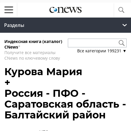
Разделы
Индексная книга (каталог)
CNews
*
Все категории
199231
▼
Получите все материалы
CNews по ключевому слову
Курова Мария
+
Россия - ПФО -
Саратовская область -
Балтайский район