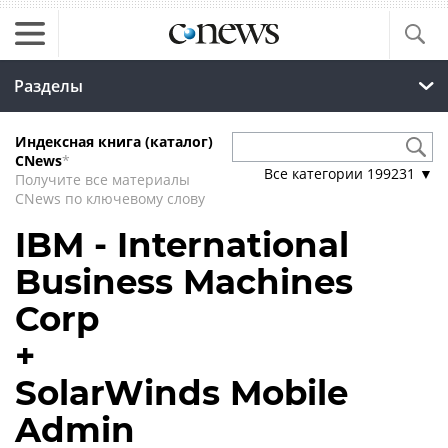
Разделы
Индексная книга (каталог)
CNews
*
Все категории
199231
▼
Получите все материалы
CNews по ключевому слову
IBM - International
Business Machines
Corp
+
SolarWinds Mobile
Admin