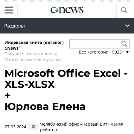
Разделы
Индексная книга (каталог)
CNews
*
Все категории
199231
▼
Получите все материалы
CNews по ключевому слову
Microsoft Office Excel -
XLS-XLSX
+
Юрлова Елена
Челябинский офис «Первый Бит» нанял
27.03.2024
роботов