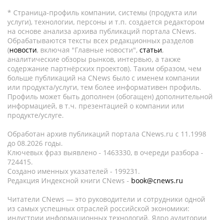
* Страница-профиль компании, системы (продукта или
услуги), технологии, персоны и т.п. создается редактором
на основе анализа архива публикаций портала CNews.
Обрабатываются тексты всех редакционных разделов
(
новости
, включая "Главные новости",
статьи
,
аналитические обзоры рынков, интервью, а также
содержание партнёрских проектов). Таким образом, чем
больше публикаций на CNews было с именем компании
или продукта/услуги, тем более информативен профиль.
Профиль может быть дополнен (обогащен) дополнительной
информацией, в т.ч. презентацией о компании или
продукте/услуге.
Обработан архив публикаций портала CNews.ru c 11.1998
до 08.2026 годы.
Ключевых фраз выявлено - 1463330, в очереди разбора -
724415.
Создано именных указателей - 199231.
Редакция Индексной книги CNews -
book@cnews.ru
Читатели CNews — это руководители и сотрудники одной
из самых успешных отраслей российской экономики:
индустрии информационных технологий. Ядро аудитории