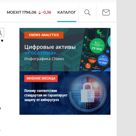
MOEXIT
1796,06
-0,36
КАТАЛОГ
CNEWS ANALYTICS
▼
Цифровые активы
«Росатома».
Инфографика CNews
МНЕНИЕ МЕСЯЦА
Почему соответствие
стандартам не гарантирует
защиту от киберугроз
,
-