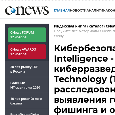
ГЛАВНАЯ
НОВОСТИ
АНАЛИТИКА
КО
Индексная книга (каталог) CNe
Получите все материалы CNews 
CNews FORUM
слову
12 ноября
Кибербезопа
CNews AWARDS
12 ноября
Intelligence
киберразведк
30 лет рынку ERP
в России
Technology (
Главные
расследован
ИТ-сценарии
2026
выявления г
10 лет российского
бэкапа
фишинга и о
Российские ПАКи