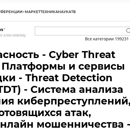
НФЕРЕНЦИИ
МАРКЕТ
ТЕХНИКА
НАУКА
ТВ
ws
*
по ключевому
Все категории
199231
сность - Cyber Threat
 - Платформы и сервисы
и - Threat Detection
TDT) - Система анализа
ия киберпреступлений
отовящихся атак,
нлайн мошенничества 