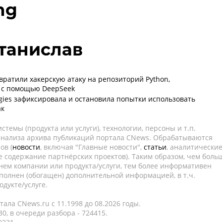
ng
танислав
вратили хакерскую атаку на репозиторий Python,
 с помощью DeepSeek
ogies зафиксировала и остановила попытки использовать
ак
темы (продукта или услуги), технологии, персоны и т.п.
 анализа архива публикаций портала CNews. Обрабатываются
ов (
новости
, включая "Главные новости",
статьи
, аналитически
е содержание партнёрских проектов). Таким образом, чем боль
нем компании или продукта/услуги, тем более информативен
полнен (обогащен) дополнительной информацией, в т.ч.
дукте/услуге.
ала CNews.ru c 11.1998 до 08.2026 годы.
0, в очереди разбора - 724415.