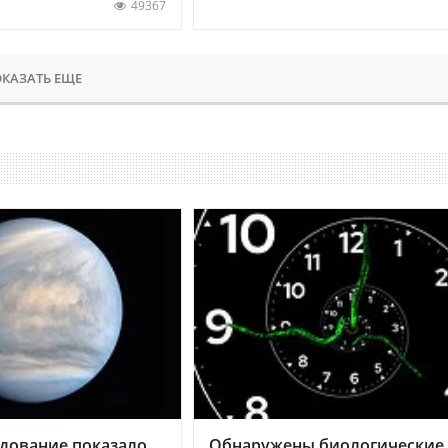
49367
КАЗАТЬ ЕЩЕ
дование показало,
Обнаружены биологические