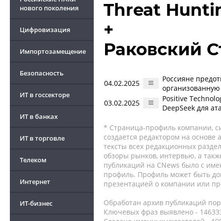
Threat Hunti
нового поколения
+
Цифровизация
Раковский С
Импортозамещение
Безопасность
Россияне предот
04.02.2025
организованную
ИТ в госсекторе
Positive Technol
03.02.2025
DeepSeek для ат
ИТ в банках
* Страница-профиль компании, сис
создается редактором на основе
ИТ в торговле
тексты всех редакционных раздел
обзоры рынков, интервью, а такж
Телеком
публикаций на CNews было с име
профиль. Профиль может быть до
Интернет
презентацией о компании или про
Обработан архив публикаций порт
ИТ-бизнес
Ключевых фраз выявлено - 146333