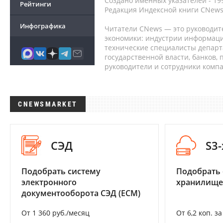
Создано именных указателей - 19
Рейтинги
Редакция Индексной книги CNews
Инфографика
Читатели CNews — это руководит
экономики: индустрии информаци
технические специалисты депар
государственной власти, банков,
руководители и сотрудники комп
CNEWSMARKET
СЭД
S3
Подобрать систему
Подобрать
электронного
хранилище
документооборота СЭД (ECM)
От 1 360 руб./месяц
От 6,2 коп. з