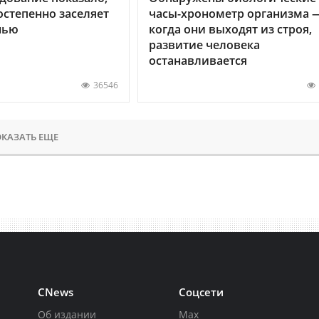
остепенно заселяет
часы-хронометр организма 
нью
когда они выходят из строя,
развитие человека
останавливается
36546
КАЗАТЬ ЕЩЕ
CNews
Соцсети
Об издании
Max