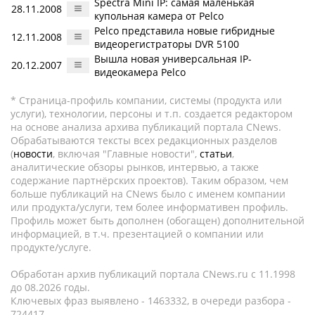
Spectra Mini IP: самая маленькая
28.11.2008
купольная камера от Pelco
Pelco представила новые гибридные
12.11.2008
видеорегистраторы DVR 5100
Вышла новая универсальная IP-
20.12.2007
видеокамера Pelco
* Страница-профиль компании, системы (продукта или
услуги), технологии, персоны и т.п. создается редактором
на основе анализа архива публикаций портала CNews.
Обрабатываются тексты всех редакционных разделов
(
новости
, включая "Главные новости",
статьи
,
аналитические обзоры рынков, интервью, а также
содержание партнёрских проектов). Таким образом, чем
больше публикаций на CNews было с именем компании
или продукта/услуги, тем более информативен профиль.
Профиль может быть дополнен (обогащен) дополнительной
информацией, в т.ч. презентацией о компании или
продукте/услуге.
Обработан архив публикаций портала CNews.ru c 11.1998
до 08.2026 годы.
Ключевых фраз выявлено - 1463332, в очереди разбора -
724417.