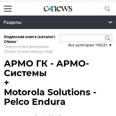
Разделы
Индексная книга (каталог)
CNews
*
Все категории
199231
▼
Получите все материалы
CNews по ключевому слову
АРМО ГК - АРМО-
Системы
+
Motorola Solutions -
Pelco Endura