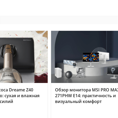
оса Dreame Z40
Обзор монитора MSI PRO MA
o: сухая и влажная
271PHW E14: практичность и
усилий
визуальный комфорт