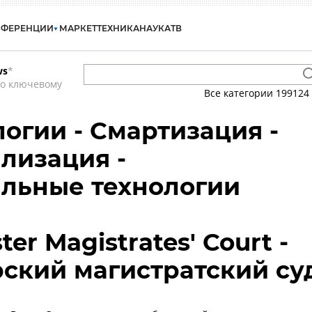
НФЕРЕНЦИИ
МАРКЕТ
ТЕХНИКА
НАУКА
ТВ
ws
*
по ключевому
Все категории
199124
логии - Смартизация -
лизация -
льные технологии
er Magistrates' Court -
ский магистратский су