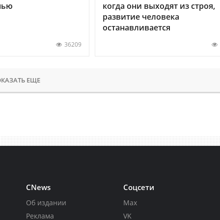
нью
когда они выходят из строя,
развитие человека
останавливается
36209
КАЗАТЬ ЕЩЕ
CNews
Соцсети
Об издании
Max
Реклама
VK