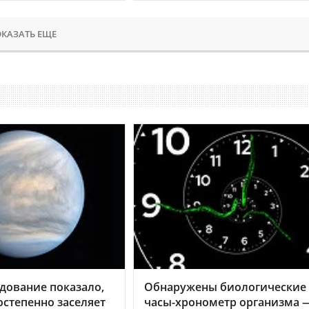
КАЗАТЬ ЕЩЕ
дование показало,
Обнаружены биологические
остепенно заселяет
часы-хронометр организма 