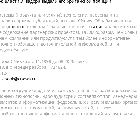
н: Власти Эквадора выдали его британской полиции
темы (продукта или услуги), технологии, персоны и т.п.
 анализа архива публикаций портала CNews. Обрабатываются
ов (
новости
, включая "Главные новости",
статьи
, аналитически
е содержание партнёрских проектов). Таким образом, чем боль
нем компании или продукта/услуги, тем более информативен
полнен (обогащен) дополнительной информацией, в т.ч.
дукте/услуге.
ала CNews.ru c 11.1998 до 08.2026 годы.
8, в очереди разбора - 724624.
9124.
 -
book@cnews.ru
ели и сотрудники одной из самых успешных отраслей российск
онных технологий. Ядро аудитории составляют топ-менеджеры
таментов информатизации федеральных и региональных орган
 промышленных компаний, розничных сетей, а также
аний-поставщиков информационных технологий и услуг связи.