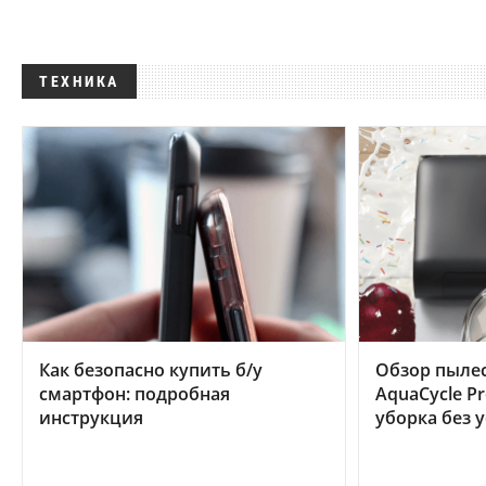
ТЕХНИКА
Как безопасно купить б/у
Обзор пылес
смартфон: подробная
AquaCycle Pr
инструкция
уборка без 