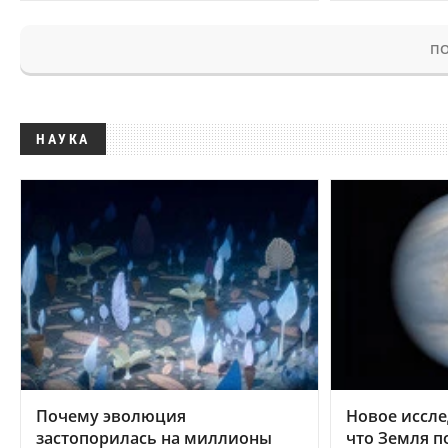
ПО
НАУКА
Почему эволюция
Новое иссле
застопорилась на миллионы
что Земля п