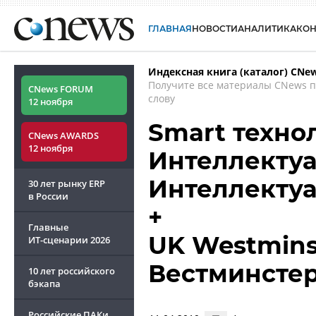
ГЛАВНАЯ
НОВОСТИ
АНАЛИТИКА
КО
Индексная книга (каталог) CNe
Получите все материалы CNews 
CNews FORUM
слову
12 ноября
Smart техно
CNews AWARDS
12 ноября
Интеллектуа
Интеллектуа
30 лет рынку ERP
в России
+
Главные
UK Westminst
ИТ-сценарии
2026
Вестминстер
10 лет российского
бэкапа
Российские ПАКи