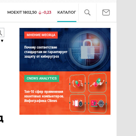
MOEXIT
1802,50
-0,23
КАТАЛОГ
МНЕНИЕ МЕСЯЦА
▼
Почему соответствие
стандартам не гарантирует
защиту от киберугроз
CNEWS ANALYTICS
Топ-10 сфер применения
квантовых компьютеров.
Инфографика CNews
д