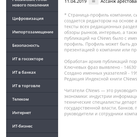
11.04.2019
Ассанж арестова
нового поколения
* Страница-профиль компании, сис
Цифровизация
создается редактором на основе
тексты всех редакционных раздел
Импортозамещение
обзоры рынков, интервью, а такж
публикаций на CNews было с име
профиль. Профиль может быть до
Безопасность
презентацией о компании или про
ИТ в госсекторе
Обработан архив публикаций порт
Ключевых фраз выявлено - 146301
ИТ в банках
Создано именных указателей - 19
Редакция Индексной книги CNews
ИТ в торговле
Читатели CNews — это руководит
экономики: индустрии информаци
Телеком
технические специалисты депар
государственной власти, банков,
Интернет
руководители и сотрудники комп
ИТ-бизнес