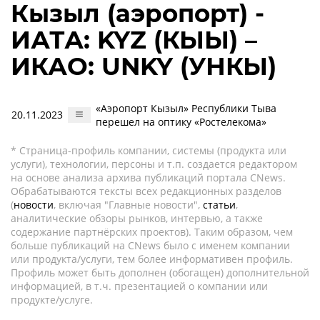
Кызыл (аэропорт) -
ИАТА: KYZ (КЫЫ) –
ИКАО: UNKY (УНКЫ)
«Аэропорт Кызыл» Республики Тыва
20.11.2023
перешел на оптику «Ростелекома»
* Страница-профиль компании, системы (продукта или
услуги), технологии, персоны и т.п. создается редактором
на основе анализа архива публикаций портала CNews.
Обрабатываются тексты всех редакционных разделов
(
новости
, включая "Главные новости",
статьи
,
аналитические обзоры рынков, интервью, а также
содержание партнёрских проектов). Таким образом, чем
больше публикаций на CNews было с именем компании
или продукта/услуги, тем более информативен профиль.
Профиль может быть дополнен (обогащен) дополнительной
информацией, в т.ч. презентацией о компании или
продукте/услуге.