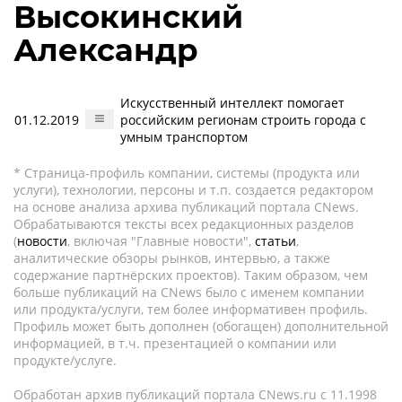
Высокинский
Александр
Искусственный интеллект помогает
01.12.2019
российским регионам строить города с
умным транспортом
* Страница-профиль компании, системы (продукта или
услуги), технологии, персоны и т.п. создается редактором
на основе анализа архива публикаций портала CNews.
Обрабатываются тексты всех редакционных разделов
(
новости
, включая "Главные новости",
статьи
,
аналитические обзоры рынков, интервью, а также
содержание партнёрских проектов). Таким образом, чем
больше публикаций на CNews было с именем компании
или продукта/услуги, тем более информативен профиль.
Профиль может быть дополнен (обогащен) дополнительной
информацией, в т.ч. презентацией о компании или
продукте/услуге.
Обработан архив публикаций портала CNews.ru c 11.1998