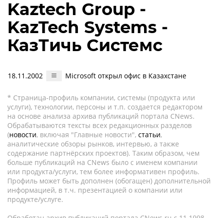
Kaztech Group -
KazTech Systems -
КазТичь Системс
18.11.2002
Microsoft открыл офис в Казахстане
* Страница-профиль компании, системы (продукта или
услуги), технологии, персоны и т.п. создается редактором
на основе анализа архива публикаций портала CNews.
Обрабатываются тексты всех редакционных разделов
(
новости
, включая "Главные новости",
статьи
,
аналитические обзоры рынков, интервью, а также
содержание партнёрских проектов). Таким образом, чем
больше публикаций на CNews было с именем компании
или продукта/услуги, тем более информативен профиль.
Профиль может быть дополнен (обогащен) дополнительной
информацией, в т.ч. презентацией о компании или
продукте/услуге.
Обработан архив публикаций портала CNews.ru c 11.1998