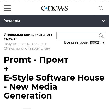
Разделы
Индексная книга (каталог)
CNews
*
Все категории
199021
▼
Получите все материалы
CNews по ключевому слову
Promt - Промт
+
E-Style Software House
- New Media
Generation