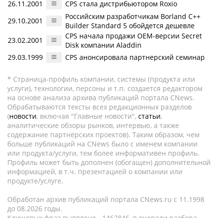
26.11.2001
CPS стала дистрибьютором Roxio
Российским разработчикам Borland C++
29.10.2001
Builder Standard 5 обойдется дешевле
CPS начала продажи OEM-версии Secret
23.02.2001
Disk компании Aladdin
29.03.1999
CPS анонсировала партнерский семинар
* Страница-профиль компании, системы (продукта или
услуги), технологии, персоны и т.п. создается редактором
на основе анализа архива публикаций портала CNews.
Обрабатываются тексты всех редакционных разделов
(
новости
, включая "Главные новости",
статьи
,
аналитические обзоры рынков, интервью, а также
содержание партнёрских проектов). Таким образом, чем
больше публикаций на CNews было с именем компании
или продукта/услуги, тем более информативен профиль.
Профиль может быть дополнен (обогащен) дополнительной
информацией, в т.ч. презентацией о компании или
продукте/услуге.
Обработан архив публикаций портала CNews.ru c 11.1998
до 08.2026 годы.
Ключевых фраз выявлено - 1462846, в очереди разбора -