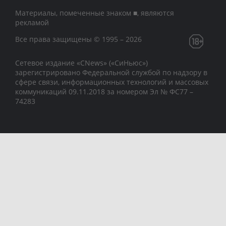
Материалы, помеченные знаком ■, являются
рекламой
Все права защищены © 1995 – 2026
Сетевое издание «CNews» («СиНьюс»)
зарегистрировано Федеральной службой по надзору в
сфере связи, информационных технологий и массовых
коммуникаций 09.11.2018 за номером Эл № ФС77 –
74283