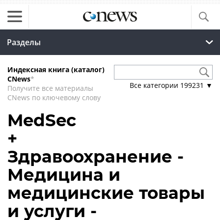
Разделы
Индексная книга (каталог)
CNews
*
Все категории
199231
▼
Получите все материалы
CNews по ключевому слову
MedSec
+
Здравоохранение -
Медицина и
медицинские товары
и услуги -