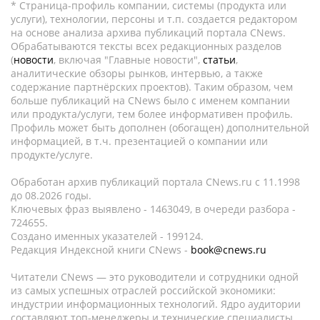
* Страница-профиль компании, системы (продукта или
услуги), технологии, персоны и т.п. создается редактором
на основе анализа архива публикаций портала CNews.
Обрабатываются тексты всех редакционных разделов
(
новости
, включая "Главные новости",
статьи
,
аналитические обзоры рынков, интервью, а также
содержание партнёрских проектов). Таким образом, чем
больше публикаций на CNews было с именем компании
или продукта/услуги, тем более информативен профиль.
Профиль может быть дополнен (обогащен) дополнительной
информацией, в т.ч. презентацией о компании или
продукте/услуге.
Обработан архив публикаций портала CNews.ru c 11.1998
до 08.2026 годы.
Ключевых фраз выявлено - 1463049, в очереди разбора -
724655.
Создано именных указателей - 199124.
Редакция Индексной книги CNews -
book@cnews.ru
Читатели CNews — это руководители и сотрудники одной
из самых успешных отраслей российской экономики:
индустрии информационных технологий. Ядро аудитории
составляют топ-менеджеры и технические специалисты