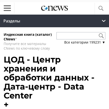
Разделы
Индексная книга (каталог)
CNews
*
Все категории
199231
▼
Получите все материалы
CNews по ключевому слову
ЦОД - Центр
хранения и
обработки данных -
Дата-центр - Data
Center
+