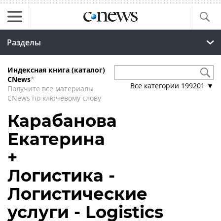
Разделы
Индексная книга (каталог)
CNews
*
Все категории
199201
▼
Получите все материалы
CNews по ключевому слову
Карабанова
Екатерина
+
Логистика -
Логистические
услуги - Logistics