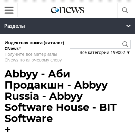
Разделы
Индексная книга (каталог)
CNews
*
Все категории
199002
▼
Получите все материалы
CNews по ключевому слову
Abbyy - Аби
Продакшн - Abbyy
Russia - Abbyy
Software House - BIT
Software
+