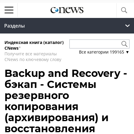
Разделы
Индексная книга (каталог)
CNews
*
Все категории
199165
▼
Получите все материалы
CNews по ключевому слову
Backup and Recovery -
бэкап - Системы
резервного
копирования
(архивирования) и
восстановления