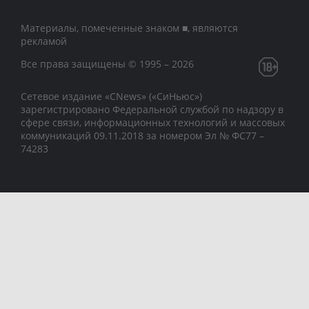
Материалы, помеченные знаком ■, являются
рекламой
Все права защищены © 1995 – 2026
Сетевое издание «CNews» («СиНьюс»)
зарегистрировано Федеральной службой по надзору в
сфере связи, информационных технологий и массовых
коммуникаций 09.11.2018 за номером Эл № ФС77 –
74283