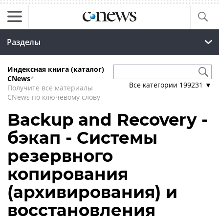
Разделы
Индексная книга (каталог)
CNews
*
Все категории
199231
▼
Получите все материалы
CNews по ключевому слову
Backup and Recovery -
бэкап - Системы
резервного
копирования
(архивирования) и
восстановления