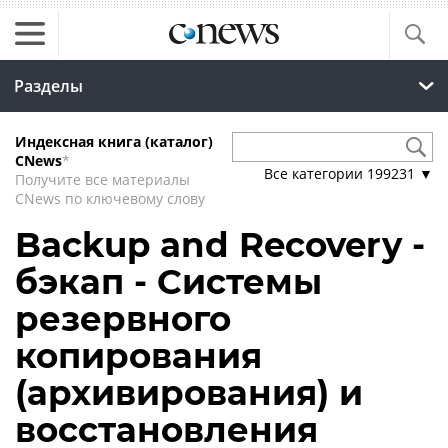
Разделы
Индексная книга (каталог)
CNews
*
Все категории
199231
▼
Получите все материалы
CNews по ключевому слову
Backup and Recovery -
бэкап - Системы
резервного
копирования
(архивирования) и
восстановления