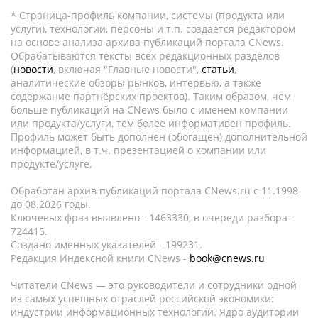
* Страница-профиль компании, системы (продукта или
услуги), технологии, персоны и т.п. создается редактором
на основе анализа архива публикаций портала CNews.
Обрабатываются тексты всех редакционных разделов
(
новости
, включая "Главные новости",
статьи
,
аналитические обзоры рынков, интервью, а также
содержание партнёрских проектов). Таким образом, чем
больше публикаций на CNews было с именем компании
или продукта/услуги, тем более информативен профиль.
Профиль может быть дополнен (обогащен) дополнительной
информацией, в т.ч. презентацией о компании или
продукте/услуге.
Обработан архив публикаций портала CNews.ru c 11.1998
до 08.2026 годы.
Ключевых фраз выявлено - 1463330, в очереди разбора -
724415.
Создано именных указателей - 199231.
Редакция Индексной книги CNews -
book@cnews.ru
Читатели CNews — это руководители и сотрудники одной
из самых успешных отраслей российской экономики:
индустрии информационных технологий. Ядро аудитории