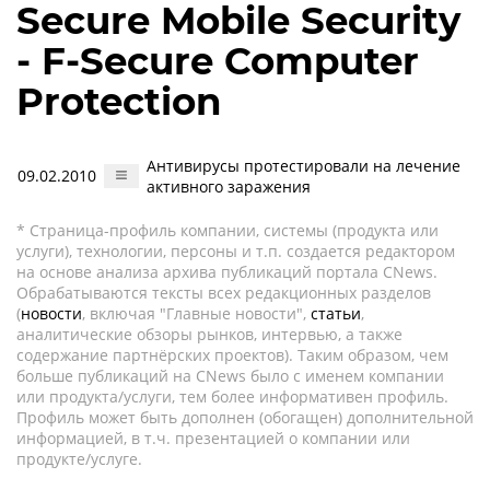
Secure Mobile Security
- F-Secure Computer
Protection
Антивирусы протестировали на лечение
09.02.2010
активного заражения
* Страница-профиль компании, системы (продукта или
услуги), технологии, персоны и т.п. создается редактором
на основе анализа архива публикаций портала CNews.
Обрабатываются тексты всех редакционных разделов
(
новости
, включая "Главные новости",
статьи
,
аналитические обзоры рынков, интервью, а также
содержание партнёрских проектов). Таким образом, чем
больше публикаций на CNews было с именем компании
или продукта/услуги, тем более информативен профиль.
Профиль может быть дополнен (обогащен) дополнительной
информацией, в т.ч. презентацией о компании или
продукте/услуге.