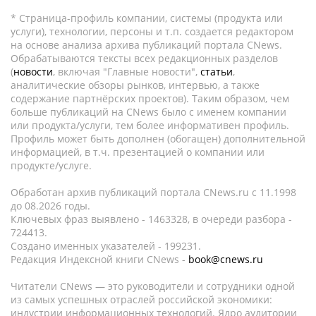
* Страница-профиль компании, системы (продукта или
услуги), технологии, персоны и т.п. создается редактором
на основе анализа архива публикаций портала CNews.
Обрабатываются тексты всех редакционных разделов
(
новости
, включая "Главные новости",
статьи
,
аналитические обзоры рынков, интервью, а также
содержание партнёрских проектов). Таким образом, чем
больше публикаций на CNews было с именем компании
или продукта/услуги, тем более информативен профиль.
Профиль может быть дополнен (обогащен) дополнительной
информацией, в т.ч. презентацией о компании или
продукте/услуге.
Обработан архив публикаций портала CNews.ru c 11.1998
до 08.2026 годы.
Ключевых фраз выявлено - 1463328, в очереди разбора -
724413.
Создано именных указателей - 199231.
Редакция Индексной книги CNews -
book@cnews.ru
Читатели CNews — это руководители и сотрудники одной
из самых успешных отраслей российской экономики:
индустрии информационных технологий. Ядро аудитории