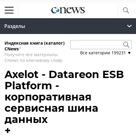
Разделы
Индексная книга (каталог)
CNews
*
Все категории
199231
▼
Получите все материалы
CNews по ключевому слову
Axelot - Datareon ESB
Platform -
корпоративная
сервисная шина
данных
+