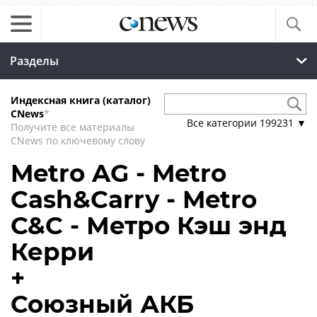
Разделы
Индексная книга (каталог)
CNews
*
Все категории
199231
▼
Получите все материалы
CNews по ключевому слову
Metro AG - Metro
Cash&Carry - Metro
C&C - Метро Кэш энд
Керри
+
Союзный АКБ