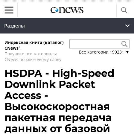
Разделы
Индексная книга (каталог)
CNews
*
Все категории
199231
▼
Получите все материалы
CNews по ключевому слову
HSDPA - High-Speed
Downlink Packet
Access -
Высокоскоростная
пакетная передача
данных от базовой