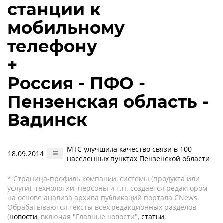
станции к
мобильному
телефону
+
Россия - ПФО -
Пензенская область -
Вадинск
МТС улучшила качество связи в 100
18.09.2014
населенных пунктах Пензенской области
* Страница-профиль компании, системы (продукта или
услуги), технологии, персоны и т.п. создается редактором
на основе анализа архива публикаций портала CNews.
Обрабатываются тексты всех редакционных разделов
(
новости
, включая "Главные новости",
статьи
,