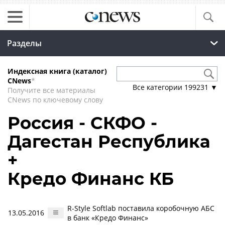
Разделы
Индексная книга (каталог)
CNews
*
Все категории
199231
▼
Получите все материалы
CNews по ключевому слову
Россия - СКФО -
Дагестан Республика
+
Кредо Финанс КБ
R-Style Softlab поставила коробочную АБС
13.05.2016
в банк «Кредо Финанс»