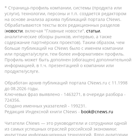
* Страница-профиль компании, системы (продукта или
услуги), технологии, персоны и т.п. создается редактором
на основе анализа архива публикаций портала CNews.
Обрабатываются тексты всех редакционных разделов
(
новости
, включая "Главные новости",
статьи
,
аналитические обзоры рынков, интервью, а также
содержание партнёрских проектов). Таким образом, чем
больше публикаций на CNews было с именем компании
или продукта/услуги, тем более информативен профиль.
Профиль может быть дополнен (обогащен) дополнительной
информацией, в т.ч. презентацией о компании или
продукте/услуге.
Обработан архив публикаций портала CNews.ru c 11.1998
до 08.2026 годы.
Ключевых фраз выявлено - 1463271, в очереди разбора -
724356.
Создано именных указателей - 199231.
Редакция Индексной книги CNews -
book@cnews.ru
Читатели CNews — это руководители и сотрудники одной
из самых успешных отраслей российской экономики:
индустрии информационных технологий. Ядро аудитории