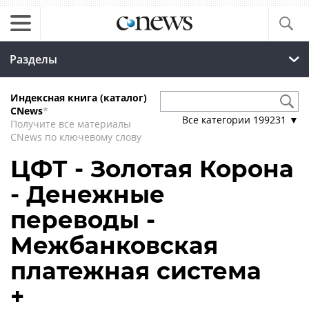
Разделы
Индексная книга (каталог)
CNews
*
Все категории
199231
▼
Получите все материалы
CNews по ключевому слову
ЦФТ - Золотая Корона
- Денежные
переводы -
Межбанковская
платежная система
+