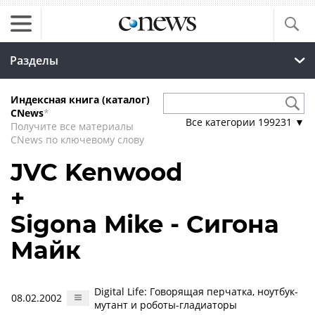
Разделы
Индексная книга (каталог)
CNews
*
Все категории
199231
▼
Получите все материалы
CNews по ключевому слову
JVC Kenwood
+
Sigona Mike - Сигона
Майк
Digital Life: Говорящая перчатка, ноутбук-
08.02.2002
мутант и роботы-гладиаторы