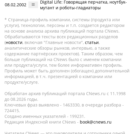
Digital Life: Говорящая перчатка, ноутбук-
08.02.2002
мутант и роботы-гладиаторы
* Страница-профиль компании, системы (продукта или
услуги), технологии, персоны и т.п. создается редактором
на основе анализа архива публикаций портала CNews.
Обрабатываются тексты всех редакционных разделов
(
новости
, включая "Главные новости",
статьи
,
аналитические обзоры рынков, интервью, а также
содержание партнёрских проектов). Таким образом, чем
больше публикаций на CNews было с именем компании
или продукта/услуги, тем более информативен профиль.
Профиль может быть дополнен (обогащен) дополнительной
информацией, в т.ч. презентацией о компании или
продукте/услуге.
Обработан архив публикаций портала CNews.ru c 11.1998
до 08.2026 годы.
Ключевых фраз выявлено - 1463330, в очереди разбора -
724415.
Создано именных указателей - 199231.
Редакция Индексной книги CNews -
book@cnews.ru
Читатели CNews — это руководители и сотрудники одной